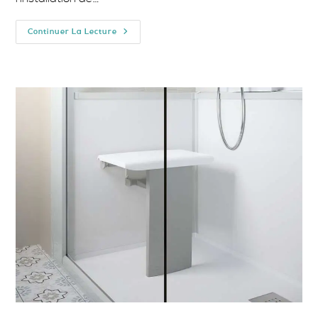
Douches
Continuer La Lecture
Pour
Personnes
Âgées
:
Sécurité,
Autonomie
Et
Confort
Au
Quotidien