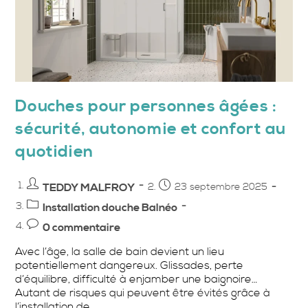
Douches pour personnes âgées :
sécurité, autonomie et confort au
quotidien
Auteur/autrice
Publication
TEDDY MALFROY
23 septembre 2025
de
publiée :
Post
Installation douche Balnéo
la
category:
Commentaires
0 commentaire
publication :
de
Avec l’âge, la salle de bain devient un lieu
la
potentiellement dangereux. Glissades, perte
publication :
d’équilibre, difficulté à enjamber une baignoire…
Autant de risques qui peuvent être évités grâce à
l’installation de…