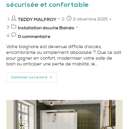
sécurisée et confortable
Auteur/autrice
Publication
TEDDY MALFROY
2 décembre 2025
de
publiée :
Post
Installation douche Balnéo
la
category:
Commentaires
0 commentaire
publication :
de
Votre baignoire est devenue difficile d’accès,
la
encombrante ou simplement dépassée ? Que ce soit
publication :
pour gagner en confort, moderniser votre salle de
bain ou anticiper une perte de mobilité, le…
Remplacement
Continuer La Lecture
Baignoire
Nice
:
Optez
Pour
Une
Douche
Moderne,
Sécurisée
Et
Confortable