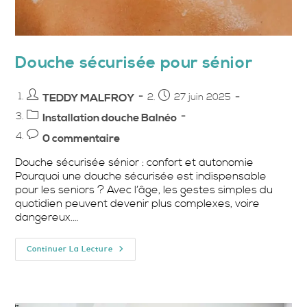
Douche sécurisée pour sénior
Auteur/autrice
Publication
TEDDY MALFROY
27 juin 2025
de
publiée :
Post
Installation douche Balnéo
la
category:
Commentaires
0 commentaire
publication :
de
Douche sécurisée sénior : confort et autonomie
la
Pourquoi une douche sécurisée est indispensable
publication :
pour les seniors ? Avec l’âge, les gestes simples du
quotidien peuvent devenir plus complexes, voire
dangereux.…
Douche
Continuer La Lecture
Sécurisée
Pour
Sénior