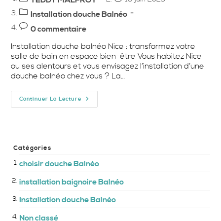
TEDDY MALFROY
de
publiée :
Post
Installation douche Balnéo
la
category:
Commentaires
0 commentaire
publication :
de
Installation douche balnéo Nice : transformez votre
la
salle de bain en espace bien-être Vous habitez Nice
publication :
ou ses alentours et vous envisagez l’installation d’une
douche balnéo chez vous ? La…
Installation
Continuer La Lecture
Douche
Balnéo
Nice
:
Transformez
Votre
Salle
Catégories
De
Bain
choisir douche Balnéo
En
Espace
installation baignoire Balnéo
Bien-
Être
Installation douche Balnéo
Non classé