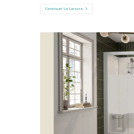
Entretien
Continuer La Lecture
Balnéo
Nice
:
Comment
Garantir
Performance,
Hygiène
Et
Longévité
?