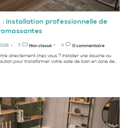
: installation professionnelle de
dromassantes
Post
Commentaires
2026
Non classé
0 commentaire
category:
de
être directement chez vous ? Installer une douche ou
la
lution pour transformer votre salle de bain en zone de…
publication :