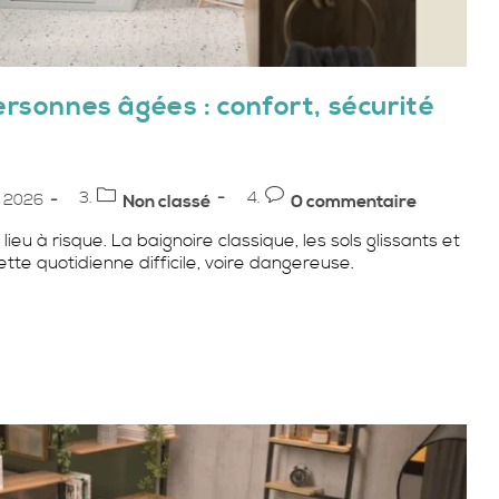
ersonnes âgées : confort, sécurité
Post
Commentaires
r 2026
Non classé
0 commentaire
category:
de
lieu à risque. La baignoire classique, les sols glissants et
la
tte quotidienne difficile, voire dangereuse.
publication :