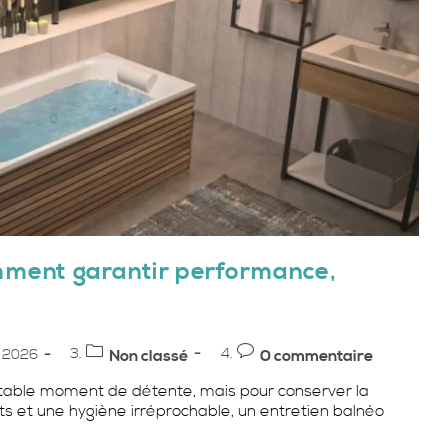
omment garantir performance,
Post
Commentaires
r 2026
Non classé
0 commentaire
category:
de
ritable moment de détente, mais pour conserver la
la
ts et une hygiène irréprochable, un entretien balnéo
publication :