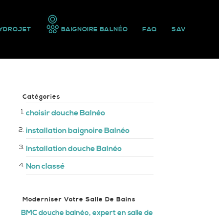
YDROJET
BAIGNOIRE BALNÉO
FAQ
SAV
Catégories
choisir douche Balnéo
installation baignoire Balnéo
Installation douche Balnéo
Non classé
Moderniser Votre Salle De Bains
BMC douche balnéo, expert en salle de