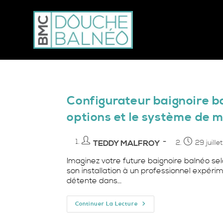
Configurateur baignoire bal
options et le système de
Auteur/autrice
Publication
TEDDY MALFROY
29 juill
de
publiée :
Imaginez votre future baignoire balnéo sel
la
son installation à un professionnel expér
publication :
détente dans…
Configurateur
Continuer La Lecture
Baignoire
Balnéo