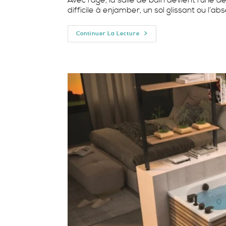
la
difficile à enjamber, un sol glissant ou l
publication :
Douche
Continuer La Lecture
Sécurisée
Senior
Nice
:
Sécurisez
Votre
Salle
De
Bain
Avec
BMC
Douche
Balnéo