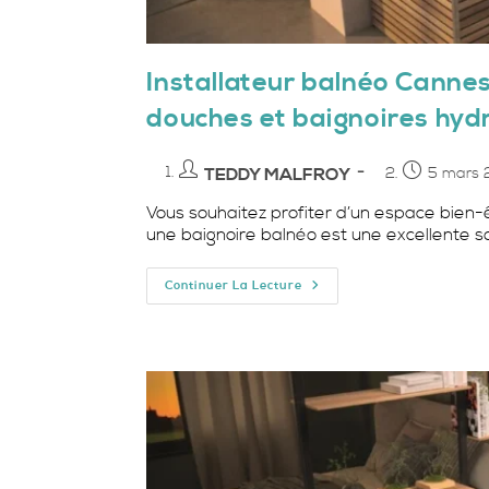
Installateur balnéo Cannes 
douches et baignoires hy
Auteur/autrice
Publication
TEDDY MALFROY
5 mars 
de
publiée :
Vous souhaitez profiter d’un espace bien-
la
une baignoire balnéo est une excellente so
publication :
Installateur
Continuer La Lecture
Balnéo
Cannes
:
Installation
Professionnelle
De
Douches
Et
Baignoires
Hydromassantes