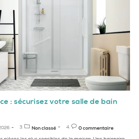
e : sécurisez votre salle de bain
Post
Commentaires
2026
Non classé
0 commentaire
category:
de
des pièces les plus sensibles de la maison. Une baignoire