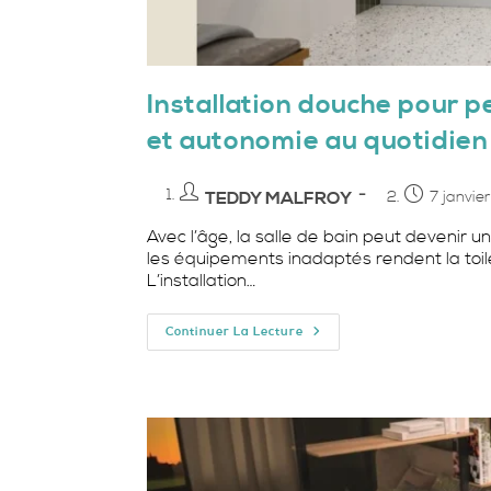
Installation douche pour p
et autonomie au quotidien
Auteur/autrice
Publication
TEDDY MALFROY
7 janvie
de
publiée :
Avec l’âge, la salle de bain peut devenir un 
la
les équipements inadaptés rendent la toile
publication :
L’installation…
Installation
Continuer La Lecture
Douche
Pour
Personnes
Âgées
:
Confort,
Sécurité
Et
Autonomie
Au