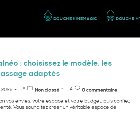
DOUCHE KINEMAGIC
DOUCHE H
néo : choisissez le modèle, les
 massage adaptés
Post
Commentaires
et 2026
Non classé
0 commentaire
category:
de
on vos envies, votre espace et votre budget, puis confiez
la
imenté. Vous souhaitez créer un véritable espace de
publication :