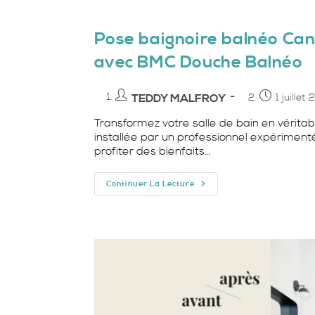
:
Choisissez
Le
Modèle,
Pose baignoire balnéo Cann
Les
Options
avec BMC Douche Balnéo
Et
Le
Système
De
Auteur/autrice
Publication
TEDDY MALFROY
1 juillet
Massage
de
publiée :
Adaptés
Transformez votre salle de bain en vérita
la
installée par un professionnel expériment
publication :
profiter des bienfaits…
Pose
Continuer La Lecture
Baignoire
Balnéo
Cannes
:
Installation
Professionnelle
Avec
BMC
Douche
Balnéo