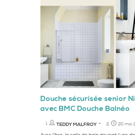
Douche sécurisée senior Nic
avec BMC Douche Balnéo
Auteur/autrice
Publication
TEDDY MALFROY
20 mai 
de
publiée :
Avec l’âge, la salle de bain devient l’une 