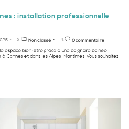
es : installation professionnelle
Post
Commentaires
 2026
Non classé
0 commentaire
category:
de
ble espace bien-être grâce à une baignoire balnéo
la
é à Cannes et dans les Alpes-Maritimes. Vous souhaitez
publication :