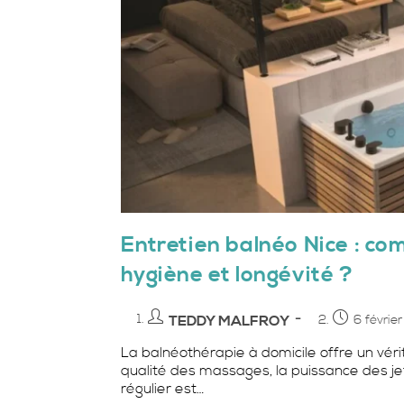
Entretien balnéo Nice : c
hygiène et longévité ?
Auteur/autrice
Publication
TEDDY MALFROY
6 févrie
de
publiée :
La balnéothérapie à domicile offre un vé
la
qualité des massages, la puissance des je
publication :
régulier est…