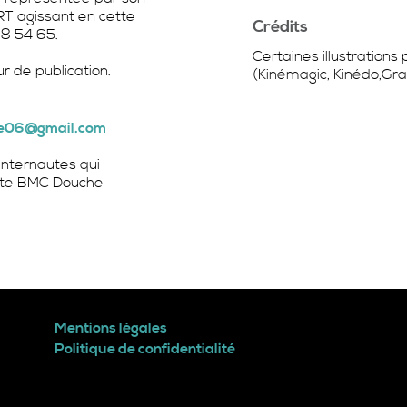
T agissant en cette
Crédits
98 54 65.
Certaines illustrations
r de publication.
(Kinémagic, Kinédo,Gr
e06@gmail.com
 internautes qui
e site BMC Douche
Mentions légales
Politique de confidentialité