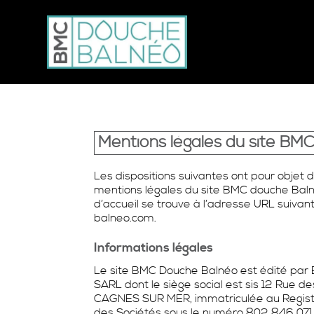
Mentions légales du site BM
Les dispositions suivantes ont pour objet d
mentions légales du site BMC douche Bal
d’accueil se trouve à l’adresse URL suiv
balneo.com.
Informations légales
Le site BMC Douche Balnéo est édité par
SARL dont le siège social est sis 12 Rue 
CAGNES SUR MER, immatriculée au Regis
des Sociétés sous le numéro 802 846 071