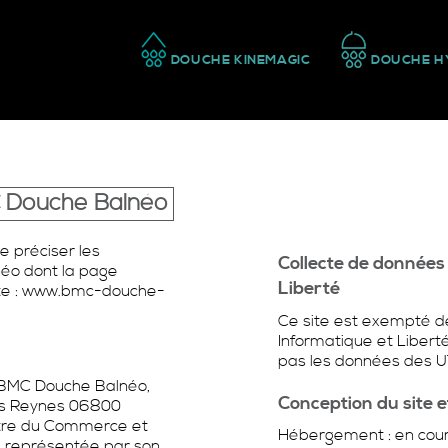
DOUCHE KINEMAGIC
DOUCHE H
C Douche Balnéo
e préciser les
Collecte de données 
néo dont la page
Liberté
ante : www.bmc-douche-
Ce site est exempté d
Informatique et Liberté
pas les données des U
 BMC Douche Balnéo,
Conception du site 
des Reynes 06800
tre du Commerce et
Hébergement : en cours
, représentée par son